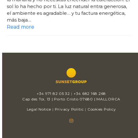
sol lo ha hecho por ti. La luz natural entra generosa,
el ambiente es agradable… y tu factura energética,
más baja…
Read more
+34 971 82 05 32
|
+34 682 168 268
Cap des Toi, 13 | Porto Cristo 07680 | MALLORCA
Legal Notice
|
Privacy Politic
|
Cookies Policy
Instagram